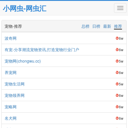
小网虫-网虫汇
Tog
navi
宠物-推荐
总榜
日榜
最新
推荐
波奇网
6w
有宠-分享潮流宠物资讯,打造宠物行业门户
6w
宠物网(chongwu.cc)
5w
养宠网
6w
宠物生活网
5w
宠物领养网
6w
宠略网
6w
名犬网
6w