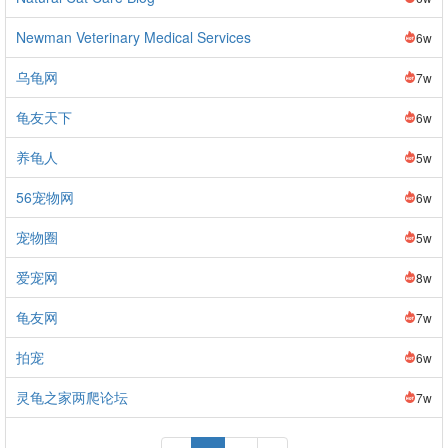
Newman Veterinary Medical Services
6w
乌龟网
7w
龟友天下
6w
养龟人
5w
56宠物网
6w
宠物圈
5w
爱宠网
8w
龟友网
7w
拍宠
6w
灵龟之家两爬论坛
7w