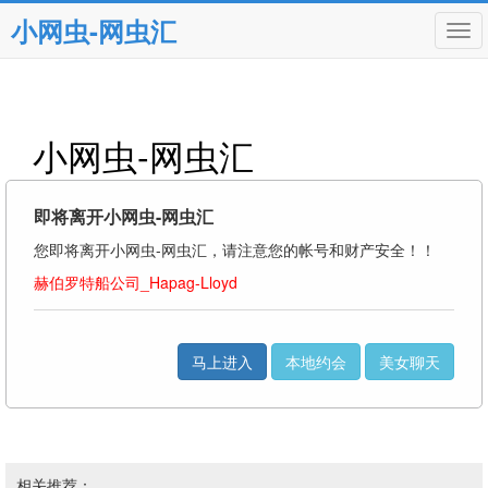
小网虫-网虫汇
Tog
navi
小网虫-网虫汇
即将离开小网虫-网虫汇
您即将离开小网虫-网虫汇，请注意您的帐号和财产安全！！
赫伯罗特船公司_Hapag-Lloyd
马上进入
本地约会
美女聊天
相关推荐：