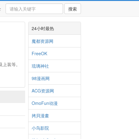
录
搜索
24小时最热
魔都资源网
FreeOK
衫及上装等。
琉璃神社
98漫画网
ACG资源网
OmoFun动漫
拷貝漫畫
小鸟影院