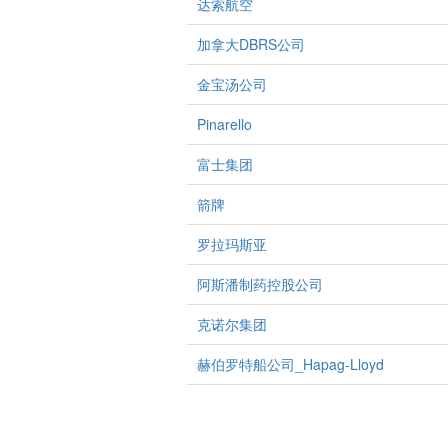
达索航空
加拿大DBRS公司
金宝汤公司
Pinarello
富士集团
箭牌
罗拉玛斯亚
阿斯潘制药控股公司
克诺尔集团
赫伯罗特船公司_Hapag-Lloyd