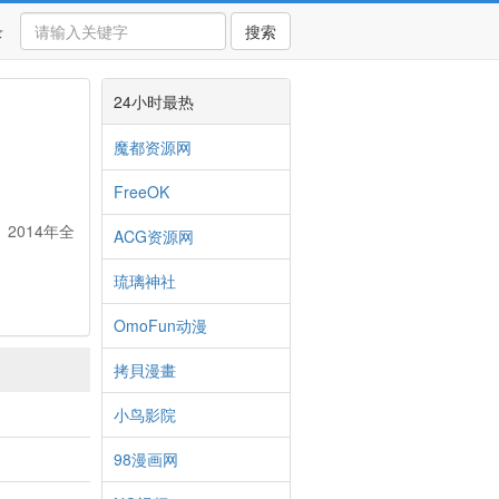
录
搜索
24小时最热
魔都资源网
FreeOK
》2014年全
ACG资源网
琉璃神社
OmoFun动漫
拷貝漫畫
小鸟影院
98漫画网