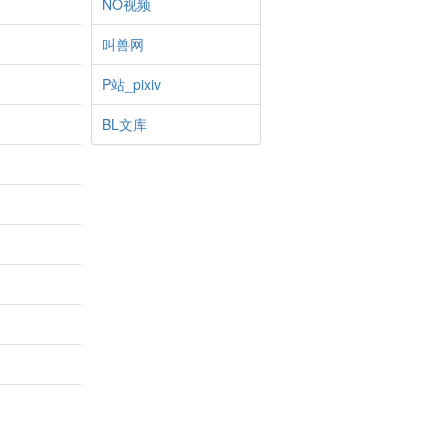
NO视频
叫兽网
P站_pixiv
BL文库