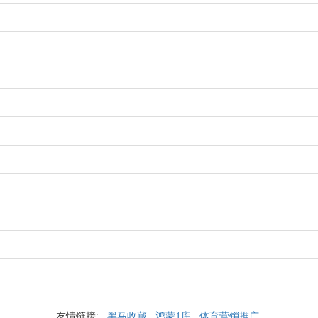
友情链接:
黑马收藏
鸿蒙1库
体育营销推广