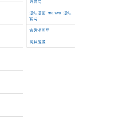
叫兽网
漫蛙漫画_manwa_漫蛙
官网
古风漫画网
拷貝漫畫