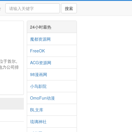
录
搜索
24小时最热
魔都资源网
FreeOK
部位于首尔。
ACG资源网
电力公司排
98漫画网
小鸟影院
OmoFun动漫
BL文库
琉璃神社