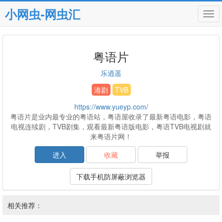
小网虫-网虫汇
Tog
navi
粤语片
乐逍遥
港剧
TVB
https://www.yueyp.com/
粤语片是业内最专业的粤语站，粤语屋收录了最新粤语电影，粤语
电视连续剧，TVB剧集，观看最新粤语版电影，粤语TVB电视剧就
来粤语片网！
进入
收藏
举报
下载手机防屏蔽浏览器
相关推荐：