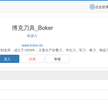
点击登
博克刀具_Boker
机器人
www.boker.de
家刀具制造商，成立于1839年，主要生产折叠刀、求生刀、军刀、餐刀、陶瓷
进入
收藏
举报