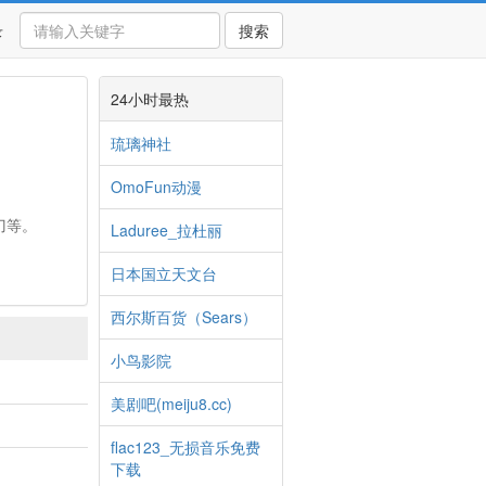
录
搜索
24小时最热
琉璃神社
OmoFun动漫
刀等。
Laduree_拉杜丽
日本国立天文台
西尔斯百货（Sears）
小鸟影院
美剧吧(meiju8.cc)
flac123_无损音乐免费
下载